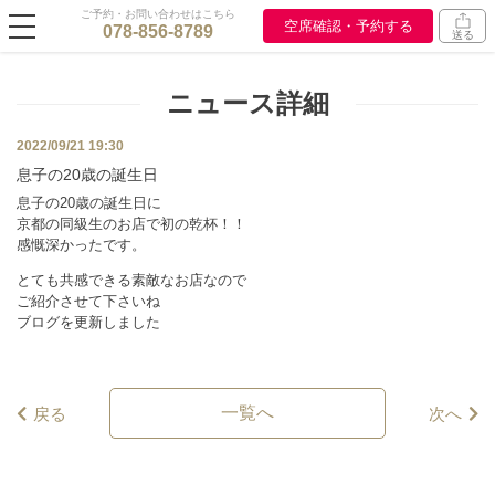
ご予約・お問い合わせはこちら
空席確認・予約する
078-856-8789
送る
ニュース詳細
2022/09/21 19:30
息子の20歳の誕生日
息子の20歳の誕生日に
京都の同級生のお店で初の乾杯！！
感慨深かったです。
とても共感できる素敵なお店なので
ご紹介させて下さいね
ブログを更新しました
一覧へ
戻る
次へ
この店舗情報をシェアする
息子の20歳の誕生日 | ビストロ ヒマワリ