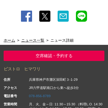
兵庫県神戸市灘区深田町３-1-29
https://bistrohimawari.owst.jp/blogs/3260386
お店情報をコピー
ホーム
ニュース一覧
ニュース詳細
閉じる
空席確認・予約する
ビストロ ヒマワリ
住所
兵庫県神戸市灘区深田町３-1-29
アクセス
JR六甲道駅南口から東へ徒歩3分
電話番号
078-856-8789
営業時間
月、火、金～日: 11:30～15:30 （料理L.O. 14:30