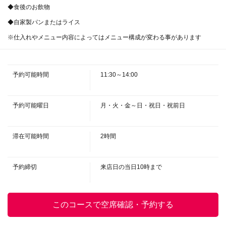
◆食後のお飲物
◆自家製パンまたはライス
この店舗情報をシェアする
※仕入れやメニュー内容によってはメニュー構成が変わる事があります
お昼のコースA 1名様5000円(税込) | ビストロ ヒマワリ
兵庫県神戸市灘区深田町３-1-29
予約可能時間
11:30～14:00
https://bistrohimawari.owst.jp/courses/14723762
予約可能曜日
月・火・金～日・祝日・祝前日
お店情報をコピー
滞在可能時間
2時間
予約締切
来店日の当日10時まで
閉じる
このコースで空席確認・予約する