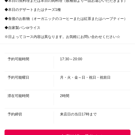
◆本日の魚料理または本日の肉料理（数種類より一品お選びいただきます）
◆本日のデザートまたはチーズ1種
◆食後のお飲物（オーガニックのコーヒーまたは紅茶またはハーブティー）
この店舗情報をシェアする
◆自家製パンorライス
※日よってコース内容は異なります。お気軽にお問い合わせください☆
本日のコースＡ 1名様5,500円(税込)～ | ビストロ ヒマ
ワリ
兵庫県神戸市灘区深田町３-1-29
予約可能時間
17:30～20:00
https://bistrohimawari.owst.jp/courses/13911857
お店情報をコピー
予約可能曜日
月・火・金～日・祝日・祝前日
滞在可能時間
2時間
予約締切
来店日の当日17時まで
閉じる